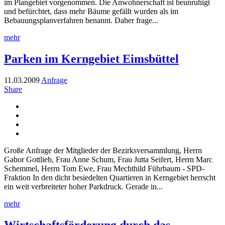
im Plangebiet vorgenommen. Die Anwohnerschaft ist beunruhigt
und befürchtet, dass mehr Bäume gefällt wurden als im
Bebauungsplanverfahren benannt. Daher frage...
mehr
Parken im Kerngebiet Eimsbüttel
11.03.2009
Anfrage
Share
Große Anfrage der Mitglieder der Bezirksversammlung, Herrn
Gabor Gottlieb, Frau Anne Schum, Frau Jutta Seifert, Herrn Marc
Schemmel, Herrn Tom Ewe, Frau Mechthild Führbaum - SPD-
Fraktion In den dicht besiedelten Quartieren in Kerngebiet herrscht
ein weit verbreiteter hoher Parkdruck. Gerade in...
mehr
Wirtschaftsförderung durch das