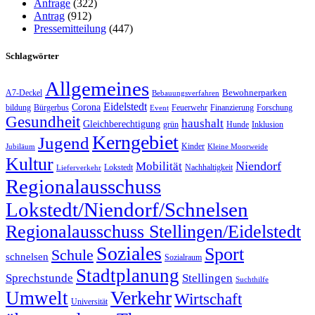
Anfrage
(322)
Antrag
(912)
Pressemitteilung
(447)
Schlagwörter
Allgemeines
Bewohnerparken
A7-Deckel
Bebauungsverfahren
Eidelstedt
Corona
bildung
Bürgerbus
Feuerwehr
Finanzierung
Forschung
Event
Gesundheit
haushalt
Gleichberechtigung
grün
Hunde
Inklusion
Kerngebiet
Jugend
Kinder
Jubiläum
Kleine Moorweide
Kultur
Niendorf
Mobilität
Lokstedt
Nachhaltigkeit
Lieferverkehr
Regionalausschuss
Lokstedt/Niendorf/Schnelsen
Regionalausschuss Stellingen/Eidelstedt
Soziales
Sport
Schule
schnelsen
Sozialraum
Stadtplanung
Sprechstunde
Stellingen
Suchthilfe
Verkehr
Umwelt
Wirtschaft
Universität