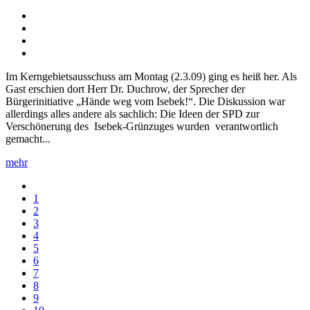
Im Kerngebietsausschuss am Montag (2.3.09) ging es heiß her. Als
Gast erschien dort Herr Dr. Duchrow, der Sprecher der
Bürgerinitiative „Hände weg vom Isebek!“. Die Diskussion war
allerdings alles andere als sachlich: Die Ideen der SPD zur
Verschönerung des Isebek-Grünzuges wurden verantwortlich
gemacht...
mehr
1
2
3
4
5
6
7
8
9