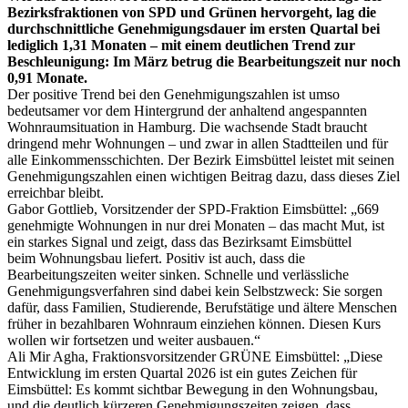
Bezirksfraktionen von SPD und Grünen hervorgeht, lag die
durchschnittliche Genehmigungsdauer im ersten Quartal bei
lediglich 1,31 Monaten – mit einem deutlichen Trend zur
Beschleunigung: Im März betrug die Bearbeitungszeit nur noch
0,91 Monate.
Der positive Trend bei den Genehmigungszahlen ist umso
bedeutsamer vor dem Hintergrund der anhaltend angespannten
Wohnraumsituation in Hamburg. Die wachsende Stadt braucht
dringend mehr Wohnungen – und zwar in allen Stadtteilen und für
alle Einkommensschichten. Der Bezirk Eimsbüttel leistet mit seinen
Genehmigungszahlen einen wichtigen Beitrag dazu, dass dieses Ziel
erreichbar bleibt.
Gabor Gottlieb, Vorsitzender der SPD-Fraktion Eimsbüttel: „669
genehmigte Wohnungen in nur drei Monaten – das macht Mut, ist
ein starkes Signal und zeigt, dass das Bezirksamt Eimsbüttel
beim
Wohnungsbau
liefert. Positiv ist auch, dass die
Bearbeitungszeiten weiter sinken. Schnelle und verlässliche
Genehmigungsverfahren sind dabei kein Selbstzweck: Sie sorgen
dafür, dass Familien, Studierende, Berufstätige und ältere Menschen
früher in bezahlbaren Wohnraum einziehen können. Diesen Kurs
wollen wir fortsetzen und weiter ausbauen.“
Ali Mir Agha, Fraktionsvorsitzender GRÜNE Eimsbüttel: „Diese
Entwicklung im ersten Quartal 2026 ist ein gutes Zeichen für
Eimsbüttel: Es kommt sichtbar Bewegung in den
Wohnungsbau
,
und die deutlich kürzeren Genehmigungszeiten zeigen, dass