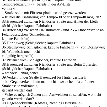
Temporeduzierung) > [bereits in der AV-Liste
vermerkt]
– Straße sollte mit Flüsterasphalt instand gesetzt werden
– Ist hier die Einführung von Tempo-30 oder Tempo-40 möglich?
33.Hagendeel zwischen Niendorfer Straße und Hinter der Lieth
(Schlaglöcher, kaputte Fahrbahn)
34.Rütersbarg zwischen Hausnummer 7 und 25 – Einbahnstraße ab
Feldhoopstücken (Schlaglöcher,
kaputte Fahrbahn)
35.Döringweg (Schlaglöcher, kaputte Fahrbahn)
36.Stedingweg (Schlaglöcher, kaputte Fahrbahn) > [von Döringweg
bis Wullwisch noch nicht
endgültig hergestellt]
37.Platanenallee (Schlaglöcher, kaputte Fahrbahn)
38.Hagendeel zwischen Niendorfer Straße und Beim Opferstein
(Schlaglöcher, kaputte Fahrbahn)
– hat viele Schlaglöcher
39.Verkehr in der Straße Hagendeel bis Hinter der Lieth
– bei Gegenverkehr kann man nicht ausweichen, da auf einer
Straßenseite vollständig
geparkt werden darf
– Wäre es möglich Zonen zum Ausweichen zu schaffen, wo nicht
geparkt werden darf?
40.Hagenbeckstraße (Radweg Richtung Osterstraße)