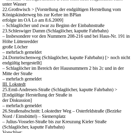
unter Wasser
22.Grothwisch > [Vorstellung der endgültigen Herstellung vom
Königskinderweg bis zur Kehre im BPlan
erfolgte im OA Lo am 8.6.2009]
– Schlaglöcher und zwar zu Beginn der Einbahnstraße
23.Schleswiger Damm (Schlaglöcher, kaputte Fahrbahn)
– Insbesondere vor den Nummern 208-216 und bei Haus-Nr. 191 in
Höhe Lüttenredder
große Löcher
– mehrfach gemeldet
24.Dornröschenweg (Schlaglöcher, kaputte Fahrbahn) [> noch nicht
endgültig hergestellt]
– Schlaglöcher im Bereich der Hausnummern 2 bis 2c und in der
Mitte der Straße
– mehrfach gemeldet
III. Lokstedt
25.Emil-Andresen-Straße (Schlaglöcher, kaputte Fahrbahn) >
[Endgültige Herstellung der Straße in
der Diskussion]
– mehrfach gemeldet
26.Straßenabschnitt: Lokstedter Weg – Osterfeldstraße (Bezirke
Nord / Eimsbüttel) – Siemersplatz
– Julius-Vosseler-Straße bis zur Kreuzung Kieler Straße
(Schlaglöcher, kaputte Fahrbahn)
Vorschlag: