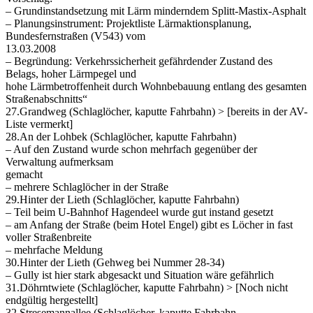
– Grundinstandsetzung mit Lärm minderndem Splitt-Mastix-Asphalt
– Planungsinstrument: Projektliste Lärmaktionsplanung,
Bundesfernstraßen (V543) vom
13.03.2008
– Begründung: Verkehrssicherheit gefährdender Zustand des
Belags, hoher Lärmpegel und
hohe Lärmbetroffenheit durch Wohnbebauung entlang des gesamten
Straßenabschnitts“
27.Grandweg (Schlaglöcher, kaputte Fahrbahn) > [bereits in der AV-
Liste vermerkt]
28.An der Lohbek (Schlaglöcher, kaputte Fahrbahn)
– Auf den Zustand wurde schon mehrfach gegenüber der
Verwaltung aufmerksam
gemacht
– mehrere Schlaglöcher in der Straße
29.Hinter der Lieth (Schlaglöcher, kaputte Fahrbahn)
– Teil beim U-Bahnhof Hagendeel wurde gut instand gesetzt
– am Anfang der Straße (beim Hotel Engel) gibt es Löcher in fast
voller Straßenbreite
– mehrfache Meldung
30.Hinter der Lieth (Gehweg bei Nummer 28-34)
– Gully ist hier stark abgesackt und Situation wäre gefährlich
31.Döhrntwiete (Schlaglöcher, kaputte Fahrbahn) > [Noch nicht
endgültig hergestellt]
32.Stresemannallee (Schlaglöcher, kaputte Fahrbahn,