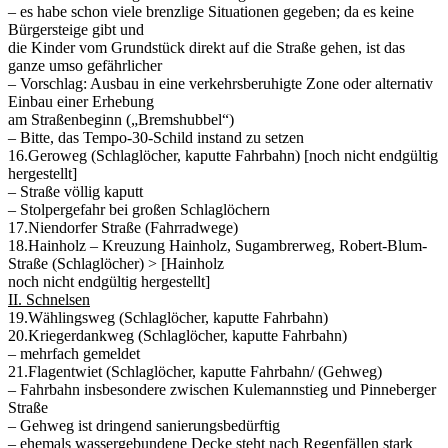
– es habe schon viele brenzlige Situationen gegeben; da es keine
Bürgersteige gibt und
die Kinder vom Grundstück direkt auf die Straße gehen, ist das
ganze umso gefährlicher
– Vorschlag: Ausbau in eine verkehrsberuhigte Zone oder alternativ
Einbau einer Erhebung
am Straßenbeginn („Bremshubbel“)
– Bitte, das Tempo-30-Schild instand zu setzen
16.Geroweg (Schlaglöcher, kaputte Fahrbahn) [noch nicht endgültig
hergestellt]
– Straße völlig kaputt
– Stolpergefahr bei großen Schlaglöchern
17.Niendorfer Straße (Fahrradwege)
18.Hainholz – Kreuzung Hainholz, Sugambrerweg, Robert-Blum-
Straße (Schlaglöcher) > [Hainholz
noch nicht endgültig hergestellt]
II. Schnelsen
19.Wählingsweg (Schlaglöcher, kaputte Fahrbahn)
20.Kriegerdankweg (Schlaglöcher, kaputte Fahrbahn)
– mehrfach gemeldet
21.Flagentwiet (Schlaglöcher, kaputte Fahrbahn/ (Gehweg)
– Fahrbahn insbesondere zwischen Kulemannstieg und Pinneberger
Straße
– Gehweg ist dringend sanierungsbedürftig
– ehemals wassergebundene Decke steht nach Regenfällen stark