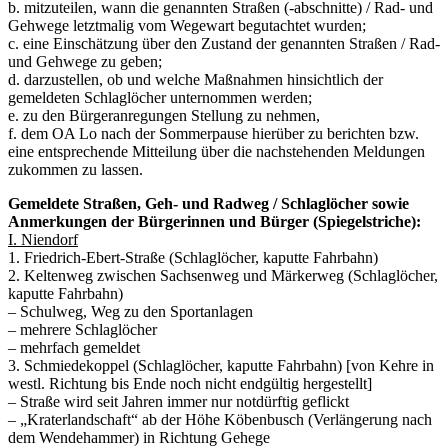
b. mitzuteilen, wann die genannten Straßen (-abschnitte) / Rad- und
Gehwege letztmalig vom Wegewart begutachtet wurden;
c. eine Einschätzung über den Zustand der genannten Straßen / Rad-
und Gehwege zu geben;
d. darzustellen, ob und welche Maßnahmen hinsichtlich der
gemeldeten Schlaglöcher unternommen werden;
e. zu den Bürgeranregungen Stellung zu nehmen,
f. dem OA Lo nach der Sommerpause hierüber zu berichten bzw.
eine entsprechende Mitteilung über die nachstehenden Meldungen
zukommen zu lassen.
Gemeldete Straßen, Geh- und Radweg / Schlaglöcher sowie
Anmerkungen der Bürgerinnen und Bürger (Spiegelstriche):
I. Niendorf
1. Friedrich-Ebert-Straße (Schlaglöcher, kaputte Fahrbahn)
2. Keltenweg zwischen Sachsenweg und Märkerweg (Schlaglöcher,
kaputte Fahrbahn)
– Schulweg, Weg zu den Sportanlagen
– mehrere Schlaglöcher
– mehrfach gemeldet
3. Schmiedekoppel (Schlaglöcher, kaputte Fahrbahn) [von Kehre in
westl. Richtung bis Ende noch nicht endgültig hergestellt]
– Straße wird seit Jahren immer nur notdürftig geflickt
– „Kraterlandschaft“ ab der Höhe Köbenbusch (Verlängerung nach
dem Wendehammer) in Richtung Gehege