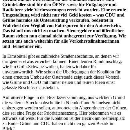
Grindelallee sind für den ÖPNV sowie für Fußgänger und
Radfahrer viele Verbesserungen erreicht worden. Eine erneute
Umgestaltung wird nicht nur viel Geld kosten – was CDU und
Grüne harmlos als Untersuchung verkaufen, bedeutet in
Wahrheit den Wegfall von Fahrspuren für den Autoverkehr.
Das ist mit uns nicht zu machen. Steuergelder und öffentlicher
Raum stehen nun einmal nicht unbegrenzt zur Verfügung. Wir
setzen uns auch weiterhin für alle Verkehrsteilnehmerinnen
und -teilnehmer ein.
In Eimsbüttel gibt es zahlreiche Straßenabschnitte, an denen wir
dringender etwas erreichen können. Einen teuren Rundumschlag,
wie ihn Grün-Schwarz wollen, halten wir daher für
unverantwortlich. Wie schon die Überlegungen der Koalition für
einen erneuten Umbau der Osterstraße zeigt auch dieser Vorstoß,
wie Grüne und CDU mit immer neuen und teuren Ideen einst
gefasste Beschlüsse aushebeln.
Auf unsere Frage in der Bezirksversammlung, aus welchem Grund
die weiteren Streckenabschnitte in Niendorf und Schnelsen nicht
einbezogen werden sollen, antwortete ein Abgeordneter der Grünen,
dies sei eine Frage der Prioritätensetzung. Hier bekommen wir es
schwarz auf weiß: Für die Koalition ist der Bezirk am Siemersplatz
zu Ende. Grüne und CDU haben nicht den ganzen Bezirk im
Blick.“