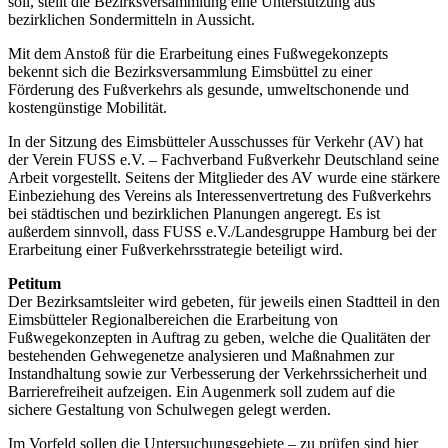
soll, stellt die Bezirksversammlung eine Unterstützung aus
bezirklichen Sondermitteln in Aussicht.
Mit dem Anstoß für die Erarbeitung eines Fußwegekonzepts
bekennt sich die Bezirksversammlung Eimsbüttel zu einer
Förderung des Fußverkehrs als gesunde, umweltschonende und
kostengünstige Mobilität.
In der Sitzung des Eimsbütteler Ausschusses für Verkehr (AV) hat
der Verein FUSS e.V. – Fachverband Fußverkehr Deutschland seine
Arbeit vorgestellt. Seitens der Mitglieder des AV wurde eine stärkere
Einbeziehung des Vereins als Interessenvertretung des Fußverkehrs
bei städtischen und bezirklichen Planungen angeregt. Es ist
außerdem sinnvoll, dass FUSS e.V./Landesgruppe Hamburg bei der
Erarbeitung einer Fußverkehrsstrategie beteiligt wird.
Petitum
Der Bezirksamtsleiter wird gebeten, für jeweils einen Stadtteil in den
Eimsbütteler Regionalbereichen die Erarbeitung von
Fußwegekonzepten in Auftrag zu geben, welche die Qualitäten der
bestehenden Gehwegenetze analysieren und Maßnahmen zur
Instandhaltung sowie zur Verbesserung der Verkehrssicherheit und
Barrierefreiheit aufzeigen. Ein Augenmerk soll zudem auf die
sichere Gestaltung von Schulwegen gelegt werden.
Im Vorfeld sollen die Untersuchungsgebiete – zu prüfen sind hier