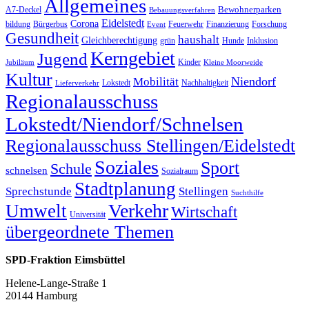
Allgemeines
Bewohnerparken
A7-Deckel
Bebauungsverfahren
Eidelstedt
Corona
bildung
Bürgerbus
Feuerwehr
Finanzierung
Forschung
Event
Gesundheit
haushalt
Gleichberechtigung
grün
Hunde
Inklusion
Kerngebiet
Jugend
Kinder
Jubiläum
Kleine Moorweide
Kultur
Niendorf
Mobilität
Lokstedt
Nachhaltigkeit
Lieferverkehr
Regionalausschuss
Lokstedt/Niendorf/Schnelsen
Regionalausschuss Stellingen/Eidelstedt
Soziales
Sport
Schule
schnelsen
Sozialraum
Stadtplanung
Sprechstunde
Stellingen
Suchthilfe
Verkehr
Umwelt
Wirtschaft
Universität
übergeordnete Themen
SPD-Fraktion Eimsbüttel
Helene-Lange-Straße 1
20144 Hamburg