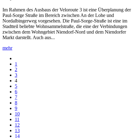
Im Rahmen des Ausbaus der Veloroute 3 ist eine Überplanung der
Paul-Sorge Straße im Bereich zwischen An der Lohe und
Nordalbingerweg vorgesehen. Die Paul-Sorge-Straße ist eine im
Stadtteil beliebte Wohnsammelstraße, die eine der Verbindungen
zwischen dem Wohngebiet Niendorf-Nord und dem Niendorfer
Markt darstellt. Auch aus...
mehr
1
2
3
4
5
6
7
8
9
10
11
12
13
14