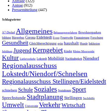
Anfrage
(322)
Antrag
(912)
Pressemitteilung
(447)
Schlagwörter
Allgemeines
Bewohnerparken
A7-Deckel
Bebauungsverfahren
Eidelstedt
Corona
bildung
Bürgerbus
Feuerwehr
Finanzierung
Forschung
Event
Gesundheit
haushalt
Gleichberechtigung
grün
Hunde
Inklusion
Kerngebiet
Jugend
Kinder
Jubiläum
Kleine Moorweide
Kultur
Niendorf
Mobilität
Lokstedt
Nachhaltigkeit
Lieferverkehr
Regionalausschuss
Lokstedt/Niendorf/Schnelsen
Regionalausschuss Stellingen/Eidelstedt
Soziales
Sport
Schule
schnelsen
Sozialraum
Stadtplanung
Sprechstunde
Stellingen
Suchthilfe
Verkehr
Umwelt
Wirtschaft
Universität