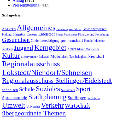
Antrag
(912)
Pressemitteilung
(447)
Schlagwörter
Allgemeines
Bewohnerparken
A7-Deckel
Bebauungsverfahren
Eidelstedt
Corona
bildung
Bürgerbus
Feuerwehr
Finanzierung
Forschung
Event
Gesundheit
haushalt
Gleichberechtigung
grün
Hunde
Inklusion
Kerngebiet
Jugend
Kinder
Jubiläum
Kleine Moorweide
Kultur
Niendorf
Mobilität
Lokstedt
Nachhaltigkeit
Lieferverkehr
Regionalausschuss
Lokstedt/Niendorf/Schnelsen
Regionalausschuss Stellingen/Eidelstedt
Soziales
Sport
Schule
schnelsen
Sozialraum
Stadtplanung
Sprechstunde
Stellingen
Suchthilfe
Verkehr
Umwelt
Wirtschaft
Universität
übergeordnete Themen