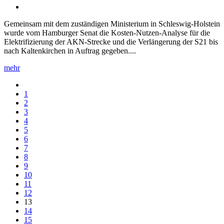
Gemeinsam mit dem zuständigen Ministerium in Schleswig-Holstein
wurde vom Hamburger Senat die Kosten-Nutzen-Analyse für die
Elektrifizierung der AKN-Strecke und die Verlängerung der S21 bis
nach Kaltenkirchen in Auftrag gegeben....
mehr
1
2
3
4
5
6
7
8
9
10
11
12
13
14
15