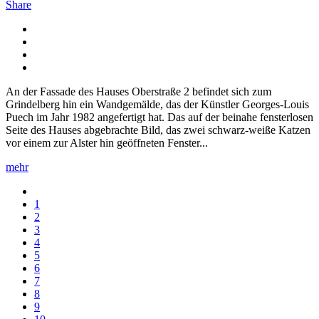
Share
An der Fassade des Hauses Oberstraße 2 befindet sich zum
Grindelberg hin ein Wandgemälde, das der Künstler Georges-Louis
Puech im Jahr 1982 angefertigt hat. Das auf der beinahe fensterlosen
Seite des Hauses abgebrachte Bild, das zwei schwarz-weiße Katzen
vor einem zur Alster hin geöffneten Fenster...
mehr
1
2
3
4
5
6
7
8
9