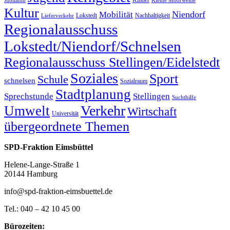
Kinder
Jubiläum
Kleine Moorweide
Kultur
Niendorf
Mobilität
Lokstedt
Nachhaltigkeit
Lieferverkehr
Regionalausschuss
Lokstedt/Niendorf/Schnelsen
Regionalausschuss Stellingen/Eidelstedt
Soziales
Sport
Schule
schnelsen
Sozialraum
Stadtplanung
Sprechstunde
Stellingen
Suchthilfe
Verkehr
Umwelt
Wirtschaft
Universität
übergeordnete Themen
SPD-Fraktion Eimsbüttel
Helene-Lange-Straße 1
20144 Hamburg
info@spd-fraktion-eimsbuettel.de
Tel.: 040 – 42 10 45 00
Bürozeiten: