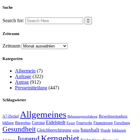
Suche
Search for:
Zeitraum
Zeitraum
Kategorien
Allgemein
(7)
Anfrage
(322)
Antrag
(912)
Pressemitteilung
(447)
Schlagwörter
Allgemeines
Bewohnerparken
A7-Deckel
Bebauungsverfahren
Eidelstedt
Corona
bildung
Bürgerbus
Feuerwehr
Finanzierung
Forschung
Event
Gesundheit
haushalt
Gleichberechtigung
grün
Hunde
Inklusion
Kerngebiet
Jugend