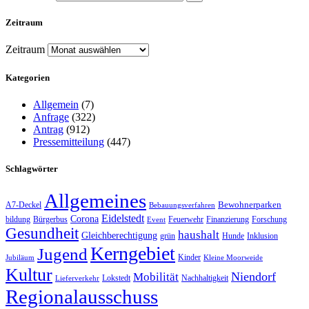
Zeitraum
Zeitraum
Kategorien
Allgemein
(7)
Anfrage
(322)
Antrag
(912)
Pressemitteilung
(447)
Schlagwörter
Allgemeines
Bewohnerparken
A7-Deckel
Bebauungsverfahren
Eidelstedt
Corona
bildung
Bürgerbus
Feuerwehr
Finanzierung
Forschung
Event
Gesundheit
haushalt
Gleichberechtigung
grün
Hunde
Inklusion
Kerngebiet
Jugend
Kinder
Jubiläum
Kleine Moorweide
Kultur
Niendorf
Mobilität
Lokstedt
Nachhaltigkeit
Lieferverkehr
Regionalausschuss