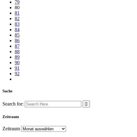
79
80
81
82
83
84
85
86
87
88
89
90
91
92
Suche
Search for:
Zeitraum
Zeitraum