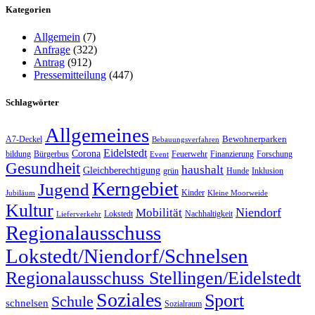
Kategorien
Allgemein
(7)
Anfrage
(322)
Antrag
(912)
Pressemitteilung
(447)
Schlagwörter
Allgemeines
Bewohnerparken
A7-Deckel
Bebauungsverfahren
Eidelstedt
Corona
bildung
Bürgerbus
Feuerwehr
Finanzierung
Forschung
Event
Gesundheit
haushalt
Gleichberechtigung
grün
Hunde
Inklusion
Kerngebiet
Jugend
Kinder
Jubiläum
Kleine Moorweide
Kultur
Niendorf
Mobilität
Lokstedt
Nachhaltigkeit
Lieferverkehr
Regionalausschuss
Lokstedt/Niendorf/Schnelsen
Regionalausschuss Stellingen/Eidelstedt
Soziales
Sport
Schule
schnelsen
Sozialraum