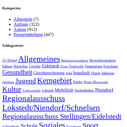
Kategorien
Allgemein
(7)
Anfrage
(322)
Antrag
(912)
Pressemitteilung
(447)
Schlagwörter
Allgemeines
Bewohnerparken
A7-Deckel
Bebauungsverfahren
Eidelstedt
Corona
bildung
Bürgerbus
Feuerwehr
Finanzierung
Forschung
Event
Gesundheit
haushalt
Gleichberechtigung
grün
Hunde
Inklusion
Kerngebiet
Jugend
Kinder
Jubiläum
Kleine Moorweide
Kultur
Niendorf
Mobilität
Lokstedt
Nachhaltigkeit
Lieferverkehr
Regionalausschuss
Lokstedt/Niendorf/Schnelsen
Regionalausschuss Stellingen/Eidelstedt
Soziales
Sport
Schule
schnelsen
Sozialraum