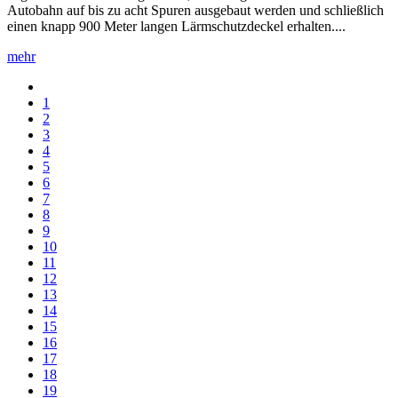
Autobahn auf bis zu acht Spuren ausgebaut werden und schließlich
einen knapp 900 Meter langen Lärmschutzdeckel erhalten....
mehr
1
2
3
4
5
6
7
8
9
10
11
12
13
14
15
16
17
18
19