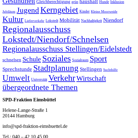
Gesundheit
haushalt
Gleichberechtigung
grün
Hunde
Inklusion
Kerngebiet
Jugend
Kinder
Jubiläum
Kleine Moorweide
Kultur
Niendorf
Mobilität
Lokstedt
Nachhaltigkeit
Lieferverkehr
Regionalausschuss
Lokstedt/Niendorf/Schnelsen
Regionalausschuss Stellingen/Eidelstedt
Soziales
Sport
Schule
schnelsen
Sozialraum
Stadtplanung
Sprechstunde
Stellingen
Suchthilfe
Verkehr
Umwelt
Wirtschaft
Universität
übergeordnete Themen
SPD-Fraktion Eimsbüttel
Helene-Lange-Straße 1
20144 Hamburg
info@spd-fraktion-eimsbuettel.de
Tel.: 040 – 42 10 45 00